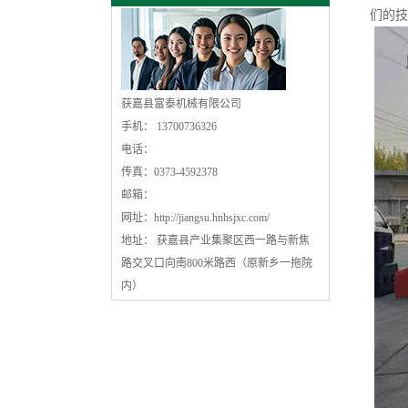
们的技
获嘉县富泰机械有限公司
手机： 13700736326
电话：
传真：0373-4592378
邮箱：
网址：
http://jiangsu.hnhsjxc.com/
地址： 获嘉县产业集聚区西一路与新焦
路交叉口向南800米路西（原新乡一拖院
内）