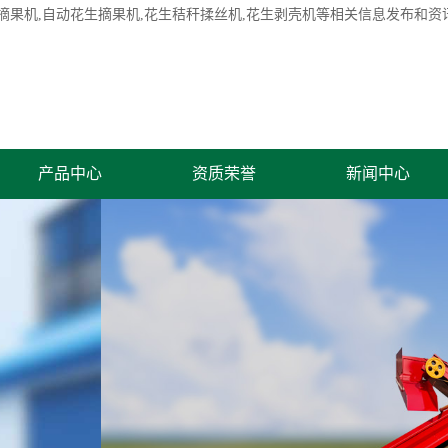
摘果机
,自动花生摘果机,花生秸秆揉丝机,花生剥壳机等相关信息发布和资
产品中心
资质荣誉
新闻中心