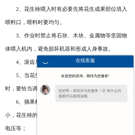
2、花生秧喂入时有必要先将花生成果部位填入
喂料口，喂料时要均匀。
3、作业时禁止将石块、木块、金属物等坚固物
体喂入机内，避免损坏机器和形成人身事故。
在线客服
4、滚齿与筛底空隙大则易形成摘不净。
5、当花生果里含杂物多，花生小果有被吸出
欢迎您的咨询，期待为您服务!
时，要恰当调整吸风口。
您好呀～很高兴为您服务！😊 有什么问
题都可以跟我说哦。
6、摘果机呈现滚筒阻塞时，应查看喂入量的大
小，花生秧的干湿程度，电机三角带的松紧度，电源
电压等；