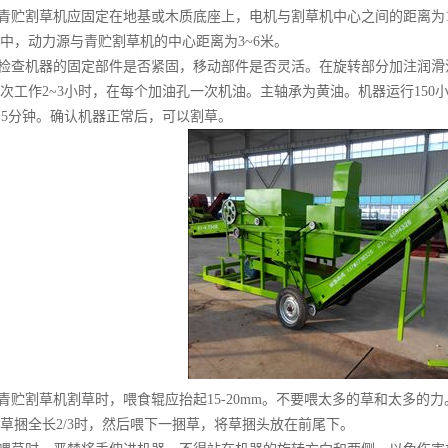
贮割草机应固定在地基或木质底座上，电机与割草机中心之间的距离为1.2
中，动力源与青贮割草机的中心距离为3~6米。
查机器的固定部件是否紧固，移动部件是否灵活。在旋转部分加注润滑油
次工作2~3小时，在每个加油孔一次机油。主轴承为黄油。机器运行15
~5分钟。确认机器正常后，可以割草。
贮割草机割草时，喂食辊应抬起15-20mm。不要喂太多的草和太多的
草捆全长2/3时，然后喂下一捆草，将草捆头放在前尾下。