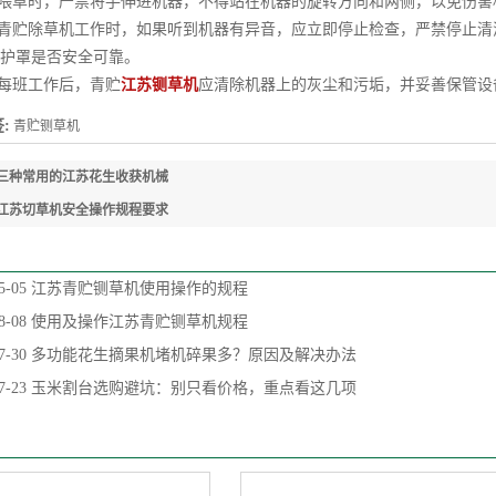
喂草时，严禁将手伸进机器，不得站在机器的旋转方向和两侧，以免伤害
青贮除草机工作时，如果听到机器有异音，应立即停止检查，严禁停止清
护罩是否安全可靠。
每班工作后，青贮
江苏铡草机
应清除机器上的灰尘和污垢，并妥善保管设
:
青贮铡草机
三种常用的江苏花生收获机械
江苏切草机安全操作规程要求
5-05
江苏青贮铡草机使用操作的规程
8-08
使用及操作江苏青贮铡草机规程
7-30
多功能花生摘果机堵机碎果多？原因及解决办法
7-23
玉米割台选购避坑：别只看价格，重点看这几项