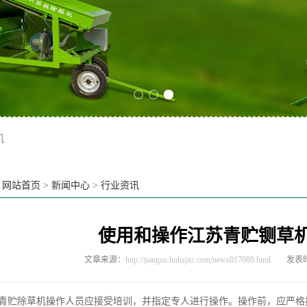
Previous slide
Next slide
机
：
网站首页
>
新闻中心
>
行业资讯
使用和操作江苏青贮铡草
文章来源：
http://jiangsu.hnhsjxc.com/news817089.html
发表时
青贮除草机操作人员应接受培训，并指定专人进行操作。操作前，应严格