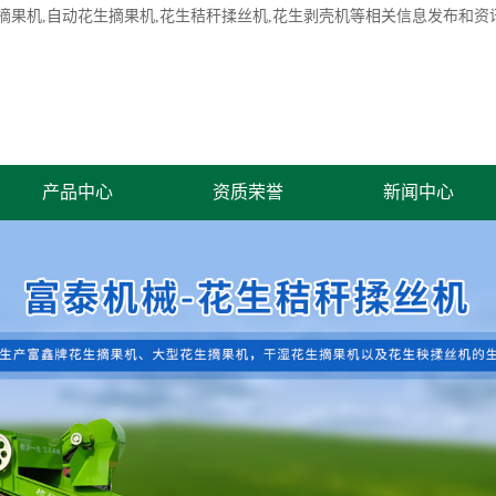
摘果机
,自动花生摘果机,花生秸秆揉丝机,花生剥壳机等相关信息发布和资
产品中心
资质荣誉
新闻中心