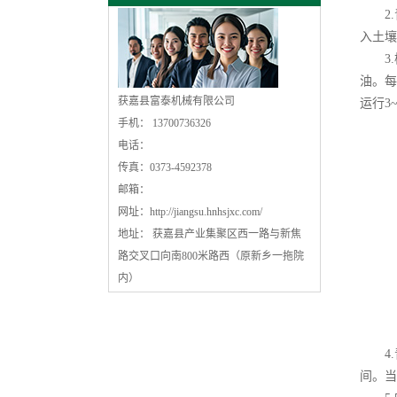
2.青
入土壤
3.检
油。每
获嘉县富泰机械有限公司
运行3
手机： 13700736326
电话：
传真：0373-4592378
邮箱：
网址：
http://jiangsu.hnhsjxc.com/
地址： 获嘉县产业集聚区西一路与新焦
路交叉口向南800米路西（原新乡一拖院
内）
4.青
间。当