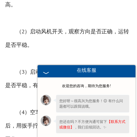
高。
（2）启动风机开关，观察方向是否正确，运转
是否平稳。
在线客服
（3）启动主机开关，观察方向是否正确，运行
是否平稳，有无杂音，撞击和振动。
欢迎您的咨询，期待为您服务!
您好呀～很高兴为您服务！😊 有什么问
题都可以跟我说哦。
（4）空车运转10—15分钟后，确无异常情况
您还在吗？不方便沟通可留下
【联系方式
后，用扳手拧紧转动机构的所有螺栓，方可进行投料
或微信】
，我们后续回访。✨