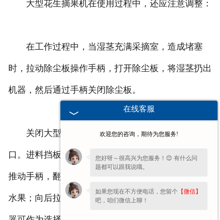
大型花生摘果机在使用过程中，还应注意调整：
在工作过程中，当湿茎充满采摘室，造成堵塞
时，拉动除尘板操作手柄，打开除尘板，将湿茎扔出
机器，然后通过手柄关闭除尘板。
在线客服
关闭大型花生摘果机的进料人口挡板调整进料入
欢迎您的咨询，期待为您服务!
口。进料挡板的位置可以通过操作手柄来改变。向前
您好呀～很高兴为您服务！😊 有什么问
题都可以跟我说哦。
推动手柄，翻下挡板，打开滚筒入口，机器可以采摘
如果您现在不方便电话，您留个
【微信】
水果；向后拉动手柄，翻转挡板，关闭滚筒入口，机
吧，咱们微信上聊！
器可作为选择机。