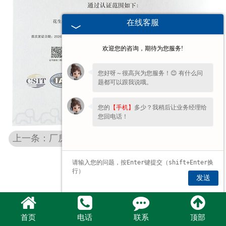
在线客服
欢迎您的咨询，期待为您服务!
您好呀～很高兴为您服务！😊 有什么问
题都可以跟我说哦。
您的
【手机】
多少？我稍后让业务经理给
您回电话！
上一条：厂房设备
发送
首页
电话
联系
顶部