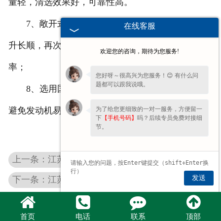
量轻，清选效果好，可靠性高。
7、敞开式输送带杂余提升机构，结构简单，提
在线客服
升长顺，再次清选，提高花生果清洁率，降低含杂
欢迎您的咨询，期待为您服务!
率；
您好呀～很高兴为您服务！😊 有什么问
题都可以跟我说哦。
8、选用国三型发动机，纵向安装,高位前置式，
为了给您更细致的一对一服务，方便留一
避免发动机易高温，动力充足；
下
【手机号码】
吗？后续专员免费对接细
节。
上一条：江苏湿式花生摘果机
发送
下一条：江苏多功能干湿两用花生摘果机
首页
电话
联系
顶部