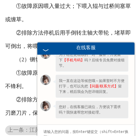
①故障原因喂入量过大；下喂入辊与过桥间塞草
或缠草。
欢迎您的咨询，期待为您服务!
②排除方法停机后用手倒转主轴大带轮，堵草即
您好呀～很高兴为您服务！😊 有什么问
题都可以跟我说哦。
可倒出，将喂入辊的缠草清除干净。
在线客服
为了给您更细致的一对一服务，方便留一
（2）铡切出的草节过长
下
【手机号码】
吗？后续专员免费对接细
节。
①故障原因动、定刀片间隙大，动、定刀片刃口
我一直在这边等候您哦～如果暂时不方便
不锋利。
打字，也可以先把
【问题/联系方式】
留
下来，稍后我会为您详细回复。
②排除方法调整切碎间隙，使其间隙到规定值；
您好，在线客服已就位，方便说下需求
刃磨刀片，保持刀片刃口锋利。
吗？我快速帮您对接处理。
上一条：江苏铡草机