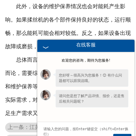
此外，设备的维护保养情况也会对能耗产生影
响。如果揉丝机的各个部件保持良好的状态，运行顺
畅，那么能耗可能会相对较低。反之，如果设备出现
在线客服
故障或磨损，可能会导致能耗增加。
总体而言，花生秸秆揉丝机的能耗高低不能一概
欢迎您的咨询，期待为您服务!
而论，需要综合考虑设备的功率、处理量、工作效率
您好呀～很高兴为您服务！😊 有什么问
题都可以跟我说哦。
和维护保养等多个因素。在选择揉丝机时，可以根据
请问您是想了解产品详情、报价，还是售
实际需求，对比不同型号的能耗参数，选择一款既满
后相关问题呢？
足生产需求又具有较低能耗的设备。
上一条：江苏国家补贴的花生摘果机在不同地形的农田中都能使用吗？