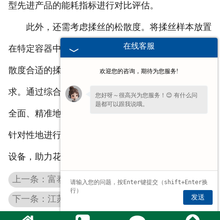
型先进产品的能耗指标进行对比评估。
此外，还需考虑揉丝的松散度。将揉丝样本放置
在线客服
在特定容器中，测量其堆积密度并与标准值对比，松
散度合适的揉丝堆积密度应符合牲畜采食的便利性要
欢迎您的咨询，期待为您服务!
求。通过综合以上多方面的量化评估指标，我们能够
您好呀～很高兴为您服务！😊 有什么问
题都可以跟我说哦。
全面、精准地判断花生秸秆揉丝机的揉丝效果，从而
针对性地进行产品优化与改进，为用户提供性能更的
设备，助力花生秸秆的资源化利用效率高。
上一条：富泰机械：攻克湿度难题，优化江苏花生秸秆揉丝机
发送
下一条：江苏花生秸秆揉丝机怎样有效地将花生秸秆揉碎成丝状？