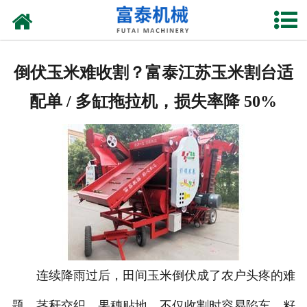
网站首页
关于我们
倒伏玉米难收割？富泰江苏玉米割台适
产品中心
配单 / 多缸拖拉机，损失率降 50%
资质荣誉
新闻中心
厂房设备
联系我们
连续降雨过后，田间玉米倒伏成了农户头疼的难
题。茎秆交织、果穗贴地，不仅收割时容易陷车，籽