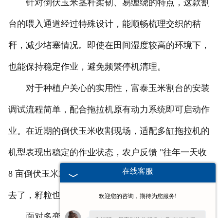
针对倒伏玉米茎秆柔韧、易缠绕的特点，这款割
台的喂入通道经过特殊设计，能顺畅梳理交织的秸
秆，减少堵塞情况。即使在田间湿度较高的环境下，
也能保持稳定作业，避免频繁停机清理。
对于种植户关心的实用性，富泰玉米割台的安装
调试流程简单，配合拖拉机原有动力系统即可启动作
业。在近期的倒伏玉米收割现场，适配多缸拖拉机的
机型表现出稳定的作业状态，农户反馈 "往年一天收
在线客服
8 亩倒伏玉米就累得不行，今年用这个割台，效率上
去了，籽粒也少掉了很多"。
欢迎您的咨询，期待为您服务!
面对多变的田间情况，选对适配设备是减少损失