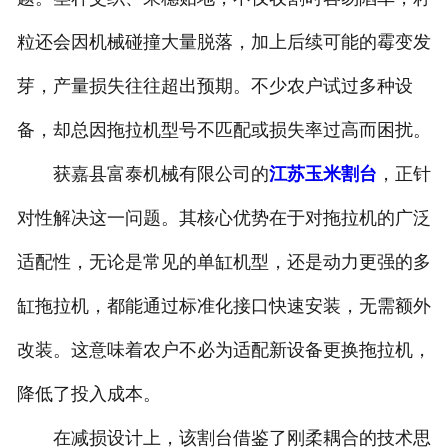
粒还会因机械碰撞大量脱落，加上后续可能的霉变发
芽，产量损失往往超出预期。不少农户试过多种设
备，却总因拖拉机型号不匹配或损失率过高而困扰。
获嘉县富泰机械有限公司的
江苏玉米割台
，正针
对性解决这一问题。其核心优势在于对拖拉机的广泛
适配性，无论是常见的单缸机型，还是动力更强的多
缸拖拉机，都能通过标准化接口快速安装，无需额外
改装。这意味着农户不必为适配新设备更换拖拉机，
降低了投入成本。
在减损设计上，该割台借鉴了刚柔耦合的技术思