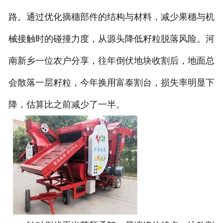
路。通过优化摘穗部件的结构与材料，减少果穗与机
械接触时的碰撞力度，从源头降低籽粒脱落风险。河
南新乡一位农户分享，往年倒伏地块收割后，地面总
会散落一层籽粒，今年换用富泰割台，损失率明显下
降，估算比之前减少了一半。