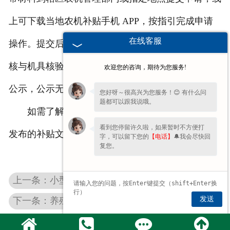
上可下载当地农机补贴手机 APP，按指引完成申请
在线客服
操作。提交后，相关部门将在规定时限内完成资料审
核与机具核验，审核通过后进行为期 5 个工作日的
欢迎您的咨询，期待为您服务!
公示，公示无异议即启动补贴资金兑付。
您好呀～很高兴为您服务！😊 有什么问
题都可以跟我说哦。
如需了解具体政策细节，可查询当地农业农村局
看到您停留许久啦，如果暂时不方便打
发布的补贴文件，或拨打官方监督电话咨询。
字，可以留下您的
【电话】
🔔我会尽快回
复您。
上一条：小型场地能用吗？富泰江苏花生秸秆揉丝机安装与操作教程
发送
下一条：养殖用揉丝机有补贴吗？江苏花生秸秆处理设备政策