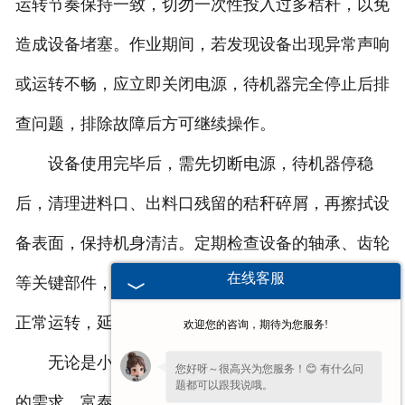
运转节奏保持一致，切勿一次性投入过多秸秆，以免
造成设备堵塞。作业期间，若发现设备出现异常声响
或运转不畅，应立即关闭电源，待机器完全停止后排
查问题，排除故障后方可继续操作。
设备使用完毕后，需先切断电源，待机器停稳
后，清理进料口、出料口残留的秸秆碎屑，再擦拭设
备表面，保持机身清洁。定期检查设备的轴承、齿轮
在线客服
等关键部件，按照说明书要求添加润滑油，维持部件
正常运转，延长设备使用周期。
欢迎您的咨询，期待为您服务!
无论是小型场地的空间限制，还是对操作便捷性
您好呀～很高兴为您服务！😊 有什么问
题都可以跟我说哦。
的需求，富泰花生
江苏秸秆揉丝机
都能提供适配方