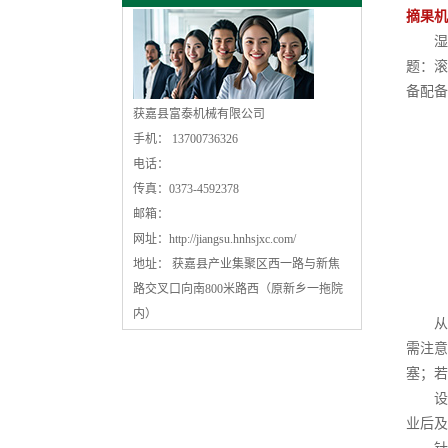
摘果机
湿秸
题：滚
备配备
获嘉县富泰机械有限公司
手机： 13700736326
电话：
传真：0373-4592378
邮箱：
网址：
http://jiangsu.hnhsjxc.com/
地址： 获嘉县产业集聚区西一路与新焦
路交叉口向南800米路西（原新乡一拖院
内）
从适
需注意
塞；若
设备
业后及