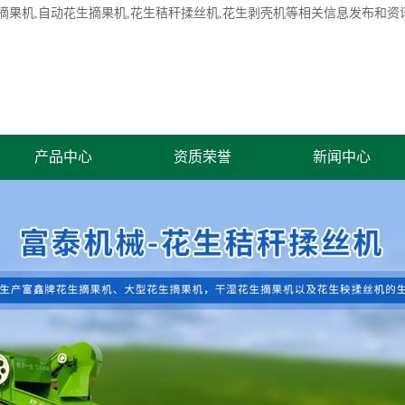
摘果机
,自动花生摘果机,花生秸秆揉丝机,花生剥壳机等相关信息发布和资
产品中心
资质荣誉
新闻中心