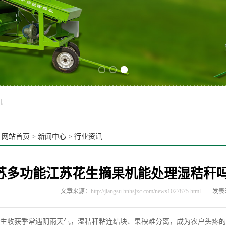
Previous slide
Next slide
机
：
网站首页
>
新闻中心
>
行业资讯
苏多功能江苏花生摘果机能处理湿秸秆
文章来源：
http://jiangsu.hnhsjxc.com/news1027875.html
发表时
收获季常遇阴雨天气，湿秸秆粘连结块、果秧难分离，成为农户头疼的