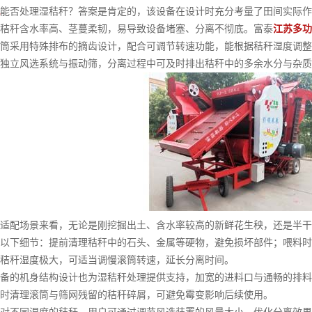
能否处理湿秸秆？答案是肯定的，该设备在设计时充分考量了田间实际作
秆含水率高、茎蔓柔韧，易导致设备堵塞、分离不彻底。富泰
江苏多功
筒采用特殊排布的摘齿设计，配合可调节转速功能，能根据秸秆湿度调整
独立风选系统与振动筛，分离过程中可及时排出秸秆中的多余水分与杂质
配场景来看，无论是刚挖掘出土、含水率较高的新鲜花生秧，还是半干
以下细节：提前清理秸秆中的石头、金属等硬物，避免损坏部件；喂料时
秸秆湿度极大，可适当调慢滚筒转速，延长分离时间。
的机身结构设计也为湿秸秆处理提供支持，加宽的进料口与通畅的排料
时清理滚筒与筛网残留的秸秆碎屑，可避免霉变影响后续使用。