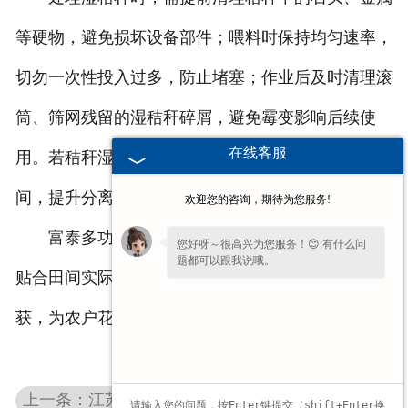
等硬物，避免损坏设备部件；喂料时保持均匀速率，
切勿一次性投入过多，防止堵塞；作业后及时清理滚
筒、筛网残留的湿秸秆碎屑，避免霉变影响后续使
在线客服
用。若秸秆湿度极高，可适当调慢转速，延长分离时
间，提升分离效果。
欢迎您的咨询，期待为您服务!
富泰多功能花生摘果机针对湿秸秆的适配设计，
您好呀～很高兴为您服务！😊 有什么问
题都可以跟我说哦。
贴合田间实际作业场景，无需担心阴雨天气无法收
获，为农户花生收获提供切实便利。
上一条：江苏多功能花生摘果机怎么调转速？操作指南