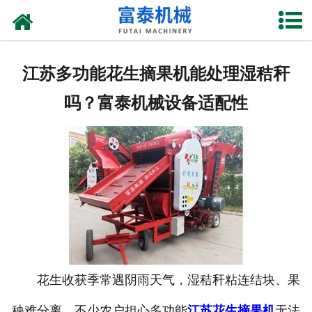
网站首页
关于我们
江苏多功能花生摘果机能处理湿秸秆
产品中心
吗？富泰机械设备适配性
资质荣誉
新闻中心
厂房设备
联系我们
花生收获季常遇阴雨天气，湿秸秆粘连结块、果
秧难分离，不少农户担心多功能
江苏花生摘果机
无法