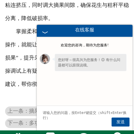
粘连挤压，同时调大摘果间隙，确保花生与秸秆平稳
分离，降低破损率。
在线客服
掌握柔和摘果的设计原理，选对适配机型并规范
操作，就能让干湿两用花生摘果机实现“摘净果、不
欢迎您的咨询，期待为您服务!
损果”，提升采收品质与收益。若你在机型选型、实
您好呀～很高兴为您服务！😊 有什么问
题都可以跟我说哦。
操调试上有疑问，欢迎留言咨询，我们将提供实用的
建议，帮你彻底解决挤压破损困扰。
上一条：摘果易烂果？江苏花生自动摘果机低破损设计要点
发送
下一条：多功能花生摘果机怎么选？看懂这几点不踩坑