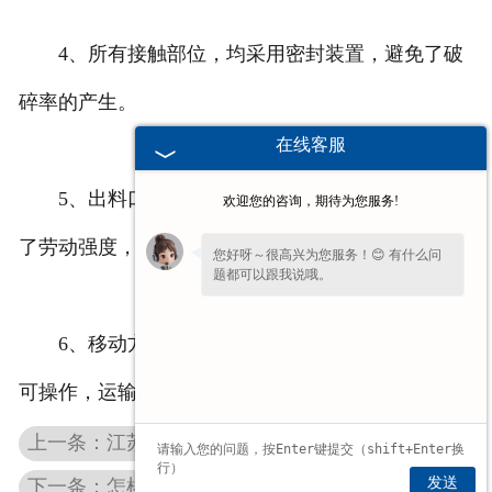
4、所有接触部位，均采用密封装置，避免了破
碎率的产生。
在线客服
5、出料口输送高度距离加大、自动成垛，减轻
欢迎您的咨询，期待为您服务!
了劳动强度，省工、省时，降低了生产成本。
您好呀～很高兴为您服务！😊 有什么问
题都可以跟我说哦。
6、移动方便、快捷，有导向轮，人工、机械均
可操作，运输方便。
上一条：江苏干湿花生摘果机工作运转需要哪些机制
发送
下一条：怎样调整江苏大型花生摘果机的工作？