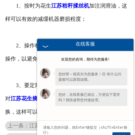
1、按时为花生
江苏秸秆揉丝机
加注润滑油，这
样可以有效的减缓机器磨损程度；
在线客服
2、操作机器要按照使用说明进行，不可以随意
操作，以避免损坏各部件；
欢迎您的咨询，期待为您服务!
您好呀～很高兴为您服务！😊 有什么问
题都可以跟我说哦。
3、要定期检查花生秸秆揉丝机的各组成部分，
您好，在线客服已就位，方便说下需求
对
江苏花生摘果机
中自然磨损严重的零部件进行更
吗？我快速帮您对接处理。
换，这样可以及时消除机器的各种安全隐患。
上一条：江苏玉米机割台的结构以及优势？