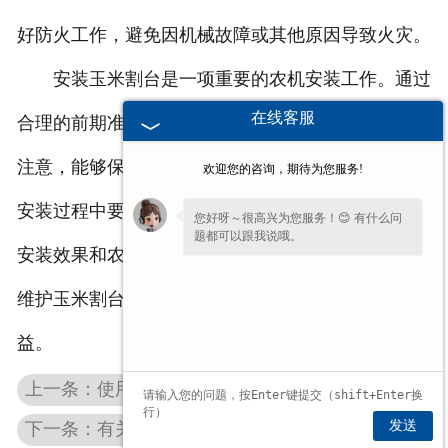
好防火工作，避免因机械故障或其他原因导致火灾。
安装玉米割台是一项重要的农机安装工作。通过
在线客服
合理的前期准备、正确的技术要点操作和严格的安全
注意，能够保证玉米割台的正常安装和运行。农民在
欢迎您的咨询，期待为您服务!
安装过程中要细心、耐心并遵循相关操作规程，确保
您好呀～很高兴为您服务！😊 有什么问
题都可以跟我说哦。
安装效果和农业生产的顺利进行。同时，定期检查和
如果您愿意，留下
【手机号】
🔔后续有优
维护玉米割台，延长其使用寿命，提高农业生产效
惠和详情第一时间电话通知您哦。
益。
上一条：使用江苏玉米割台的好处
发送
下一条：有关江苏花生秸秆揉丝机特性的详细介绍