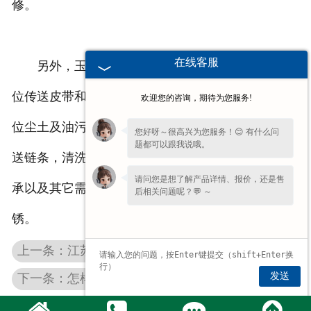
修。
在线客服
另外，玉米割台设备在使用完毕之后要放松各部
位传送皮带和弹簧，皮带应卸下入库保存，清理各部
欢迎您的咨询，期待为您服务!
位尘土及油污，将掉漆的部位涂漆以及卸下各部位传
您好呀～很高兴为您服务！😊 有什么问
题都可以跟我说哦。
送链条，清洗后经机油浸泡入库存放，同时也要对轴
请问您是想了解产品详情、报价，还是售
承以及其它需要润滑的部位加注润滑油，防止出现生
后相关问题呢？💬 ～
锈。
上一条：江苏花生秸秆揉丝机和粉碎机有什么区别
发送
下一条：怎样正确清洗江苏玉米籽粒割台