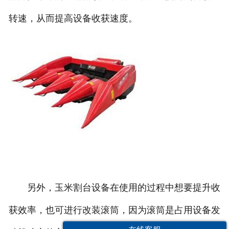
转速，从而提高设备收获速度。
另外，玉米割台设备在使用的过程中想要提升收
获效率，也可进行改装滚筒，因为滚筒是占用设备发