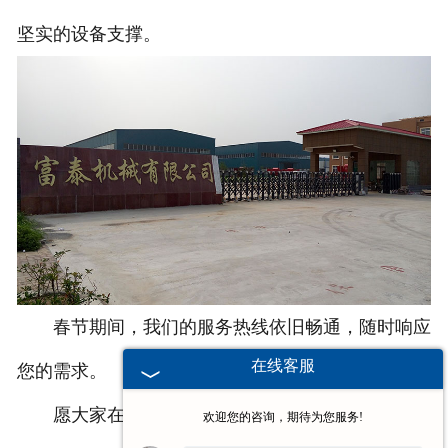
坚实的设备支撑。
春节期间，我们的服务热线依旧畅通，随时响应
在线客服
您的需求。
愿大家在马年里：
欢迎您的咨询，期待为您服务!